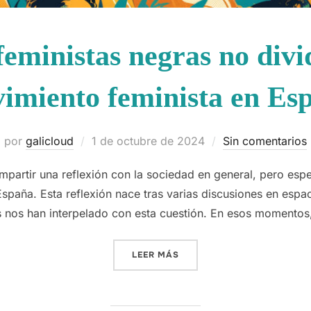
 feministas negras no divi
imiento feminista en Es
Publicado
por
galicloud
1 de octubre de 2024
Sin comentarios
el
mpartir una reflexión con la sociedad en general, pero es
spaña. Esta reflexión nace tras varias discusiones en espa
as nos han interpelado con esta cuestión. En esos momentos
«NO, LAS FEMINISTAS NEG
LEER MÁS