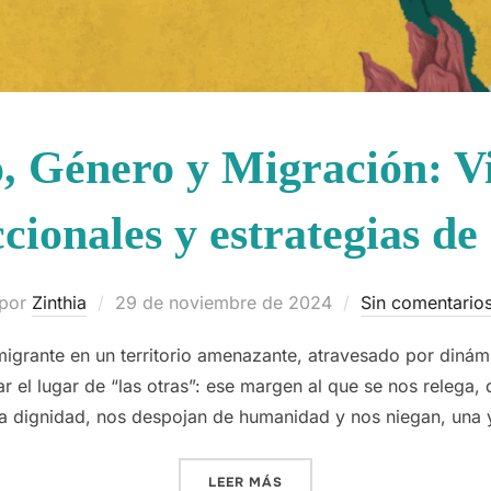
, Género y Migración: Vi
ccionales y estrategias de
Publicado
por
Zinthia
29 de noviembre de 2024
Sin comentario
el
igrante en un territorio amenazante, atravesado por dinámi
ar el lugar de “las otras”: ese margen al que se nos relega
la dignidad, nos despojan de humanidad y nos niegan, una y
«RACISMO, GÉNERO Y MIGR
LEER MÁS