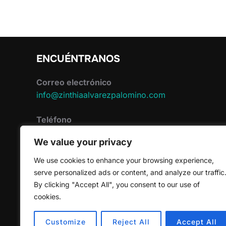
ENCUÉNTRANOS
Correo electrónico
info@zinthiaalvarezpalomino.com
Teléfono
634547676
We value your privacy
Instagram
We use cookies to enhance your browsing experience,
@negrasquecambiaronelmundo
serve personalized ads or content, and analyze our traffic
By clicking "Accept All", you consent to our use of
cookies.
Customize
Reject All
Accept All